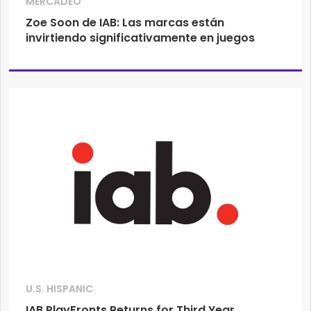
MERCADEO
Zoe Soon de IAB: Las marcas están
invirtiendo significativamente en juegos
U.S. HISPANIC
IAB PlayFronts Returns for Third Year,