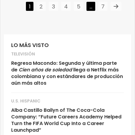
1
2
3
4
5
…
7
LO MÁS VISTO
TELEVISIÓN
Regresa Macondo: Segunda y última parte
de
Cien años de soledad
llega a Netflix más
colombiana y con estándares de producción
aún más altos
U.S. HISPANIC
Alba Castillo Bailyn of The Coca-Cola
Company: “Future Careers Academy Helped
Turn the FIFA World Cup Into a Career
Launchpad”