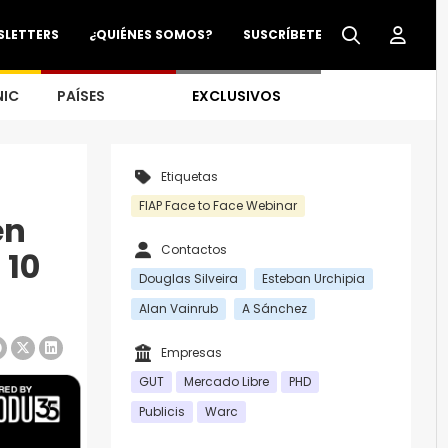
SLETTERS
¿QUIÉNES SOMOS?
SUSCRÍBETE
NIC
PAÍSES
EXCLUSIVOS
Etiquetas
FIAP Face to Face Webinar
en
Contactos
 10
Douglas Silveira
Esteban Urchipia
Alan Vainrub
A Sánchez
Empresas
GUT
Mercado Libre
PHD
Publicis
Warc