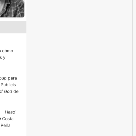
rá cómo
s y
roup
para
Publicis
 of God
de
 – Head
D Costa
 Peña