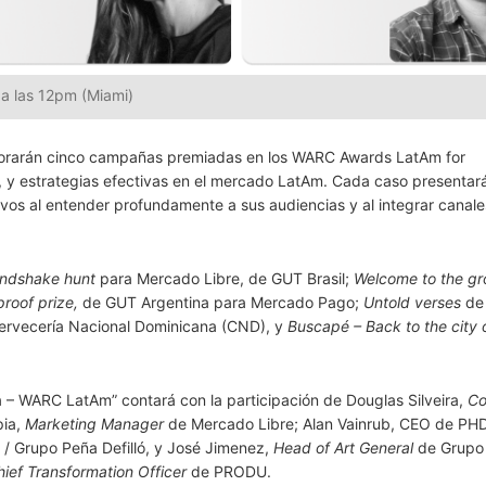
 a las 12pm (Miami)
plorarán cinco campañas premiadas en los WARC Awards LatAm for
, y estrategias efectivas en el mercado LatAm. Cada caso presenta
ivos al entender profundamente a sus audiencias y al integrar canale
ndshake hunt
para Mercado Libre, de GUT Brasil;
Welcome to the g
proof prize,
de GUT Argentina para Mercado Pago;
Untold verses
de 
ervecería Nacional Dominicana (CND), y
Buscapé – Back to the city
ma – WARC LatAm” contará con la participación de Douglas Silveira,
Co
pia,
Marketing Manager
de Mercado Libre; Alan Vainrub, CEO de PH
 / Grupo Peña Defilló, y José Jimenez,
Head of Art General
de Grupo
hief Transformation Officer
de PRODU.