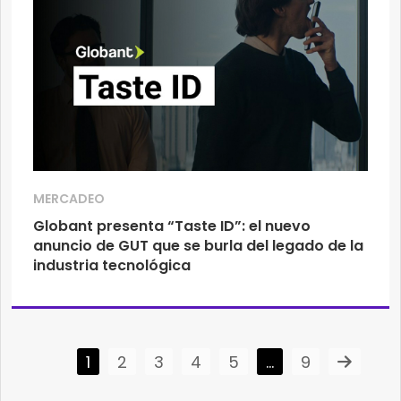
MERCADEO
Globant presenta “Taste ID”: el nuevo
anuncio de GUT que se burla del legado de la
industria tecnológica
1
2
3
4
5
…
9