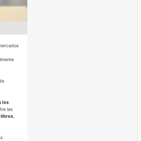
 mercados
almente
da
 los
re las
 libros
,
as