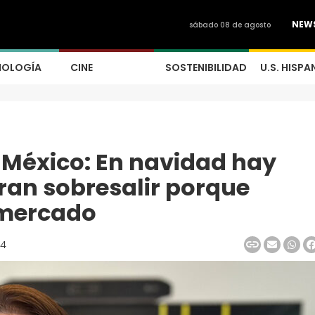
NEW
sábado 08 de agosto
NOLOGÍA
CINE
SOSTENIBILIDAD
U.S. HISPA
 México: En navidad hay
ran sobresalir porque
 mercado
24