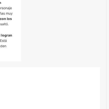
n
ersonaje
añas muy
con los
esaltó.
 logran
Está
eden