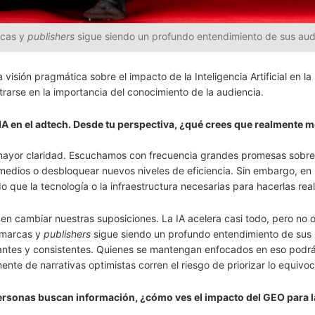
rcas y
publishers
sigue siendo un profundo entendimiento de sus aud
isión pragmática sobre el impacto de la Inteligencia Artificial en la
trarse en la importancia del conocimiento de la audiencia.
 IA en el adtech. Desde tu perspectiva, ¿qué crees que realmente 
 mayor claridad. Escuchamos con frecuencia grandes promesas sobre
e medios o desbloquear nuevos niveles de eficiencia. Sin embargo, en 
que la tecnología o la infraestructura necesarias para hacerlas real
en cambiar nuestras suposiciones. La IA acelera casi todo, pero no 
a marcas y
publishers
sigue siendo un profundo entendimiento de sus
evantes y consistentes. Quienes se mantengan enfocados en eso podr
te de narrativas optimistas corren el riesgo de priorizar lo equivo
personas buscan información, ¿cómo ves el impacto del GEO para l