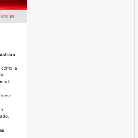
iencias
mostrará
 cómo la
la
idad.
ofrece
án
cado.
as