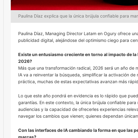
Paulina Díaz explica que la única brújula confiable para ma
Paulina Díaz, Managing Director Latam en Ogury ofrece una v
publicidad digital, alejándose del optimismo ciego para cen
Existe un entusiasmo creciente en torno al impacto de la
2026?
Más que una transformación radical, 2026 será un año de
IA va a reinventar la búsqueda, simplificar la activación d
práctica, muchas de estas expectativas avanzan más rápido 
Lo que este año pondrá en evidencia es lo rápido que pued
garantías. En este contexto, la única brújula confiable par
audiencias y la capacidad de ofrecerles experiencias rel
navegar los cambios que vienen; quienes dependan únicamen
Con las interfaces de IA cambiando la forma en que las 
marcas?