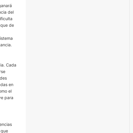
ganará
ncia del
ficulta
 que de
sistema
ancia.
cia. Cada
rse
edes
adas en
omo el
ve para
encias
 que