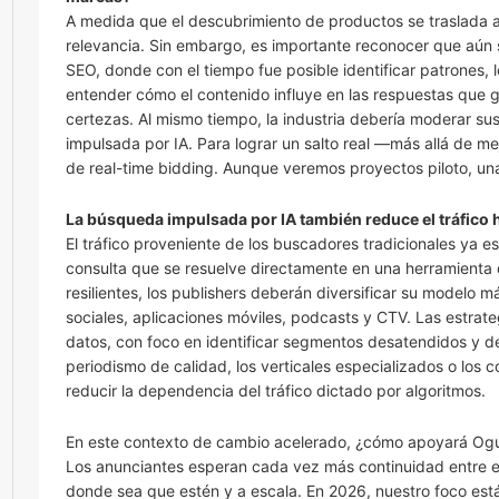
A medida que el descubrimiento de productos se traslada a
relevancia. Sin embargo, es importante reconocer que aún se
SEO, donde con el tiempo fue posible identificar patrones, 
entender cómo el contenido influye en las respuestas que
certezas. Al mismo tiempo, la industria debería moderar su
impulsada por IA. Para lograr un salto real —más allá de m
de real-time bidding. Aunque veremos proyectos piloto, una
La búsqueda impulsada por IA también reduce el tráfico 
El tráfico proveniente de los buscadores tradicionales ya 
consulta que se resuelve directamente en una herramienta 
resilientes, los publishers deberán diversificar su modelo má
sociales, aplicaciones móviles, podcasts y CTV. Las estra
datos, con foco en identificar segmentos desatendidos y des
periodismo de calidad, los verticales especializados o los
reducir la dependencia del tráfico dictado por algoritmos.
En este contexto de cambio acelerado, ¿cómo apoyará Ogu
Los anunciantes esperan cada vez más continuidad entre en
donde sea que estén y a escala. En 2026, nuestro foco est