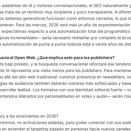
 asistentes de IA y motores conversacionales, el GEO naturalmente 
 trata de un territorio muy incipiente y poco transparente. A difere
los sistemas generativos funcionan como entornos cerrados, lo que di
 generan. Para las marcas, 2026 será más un año de experimentación
s expectativas respecto a una automatización total del programático
ejoras incrementales— sería necesario rediseñar por completo el eco
 automatización de punta a punta todavía está a varios años de dist
hacia el Open Web. ¿Qué implica esto para los
publishers
?
está bajo presión, y la búsqueda conversacional reforzará esa tenden
de IA representa una visita menos para los publishers. Para mantene
s allá del sitio web tradicional: construir presencia en newsletters, r
tegias de audiencia también deberán volverse más sofisticadas y bas
arrollar lealtad. Los formatos con una identidad editorial fuerte —c
 contenidos liderados por personalidades en video y audio— serán cla
ry a los anunciantes en 2026?
tornos, no activaciones aisladas, para poder conectar con sus audi
á en extender el targeting basado en personas hacia nuevos canales