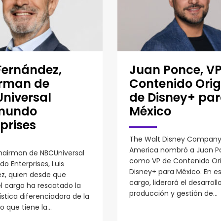
Fernández,
Juan Ponce, VP
rman de
Contenido Orig
niversal
de Disney+ pa
mundo
México
prises
The Walt Disney Company 
America nombró a Juan P
airman de NBCUniversal
como VP de Contenido Ori
o Enterprises, Luis
Disney+ para México. En e
z, quien desde que
cargo, liderará el desarrollo
l cargo ha rescatado la
producción y gestión de...
stica diferenciadora de la
o que tiene la...