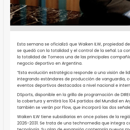
Esta semana se oficializó que Waiken ILW, propiedad de
se quedó con la totalidad y el control de la señal. La 
la totalidad de Torneos una de las principales compañías
negocio deportivo en Argentina.
“Esta evolución estratégica responde a una visión de l
integrando estándares de producción de vanguardia, ca
eventos deportivos destacados a nivel nacional e inte
DSports, disponible en la grilla de programación de DI
la cobertura y emitirá los 104 partidos del Mundial en A
también se verán por Flow, que incorporó las dos señales
Waiken ILW tiene subsidiarias en once países de la reg
2026-2031. Se trata de una technomedia que integra c
tecnología. Su plan de expansión contempla nuevos mer