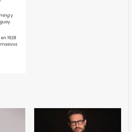
aming
y
uguay.
 en 1928
s masivos