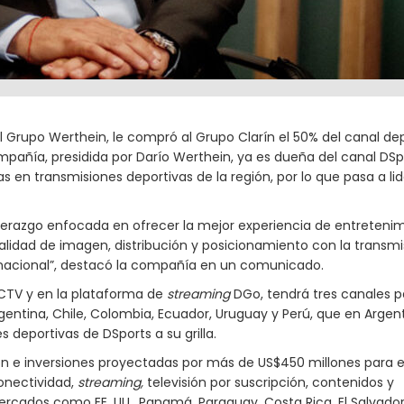
l Grupo Werthein, le compró al Grupo Clarín el 50% del canal dep
compañía, presidida por Darío Werthein, ya es dueña del canal DSp
 en transmisiones deportivas de la región, por lo que pasa a lid
iderazgo enfocada en ofrecer la mejor experiencia de entretenim
lidad de imagen, distribución y posicionamiento con la transmi
rnacional”, destacó la compañía en un comunicado.
RECTV y en la plataforma de
streaming
DGo, tendrá tres canales p
rgentina, Chile, Colombia, Ecuador, Uruguay y Perú, que en Argen
 deportivas de DSports a su grilla.
ión e inversiones proyectadas por más de US$450 millones para e
onectividad,
streaming,
televisión por suscripción, contenidos y
cados como EE. UU., Panamá, Paraguay, Costa Rica, El Salvador