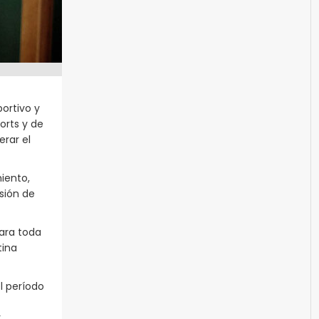
ortivo y
orts y de
erar el
iento,
sión de
ara toda
tina
l período
,