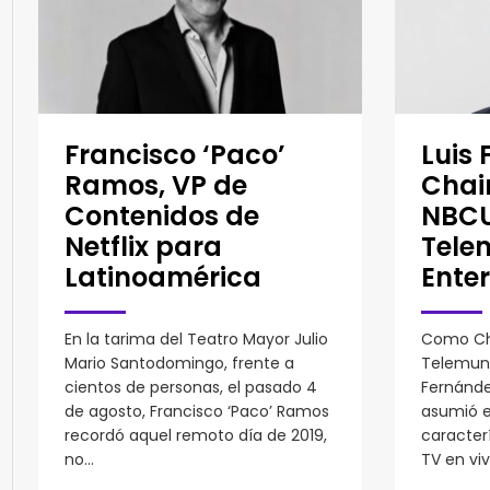
Francisco ‘Paco’
Luis 
Ramos, VP de
Chai
Contenidos de
NBCU
Netflix para
Tele
Latinoamérica
Enter
En la tarima del Teatro Mayor Julio
Como Ch
Mario Santodomingo, frente a
Telemund
cientos de personas, el pasado 4
Fernánde
de agosto, Francisco ‘Paco’ Ramos
asumió e
recordó aquel remoto día de 2019,
caracterí
no...
TV en viv