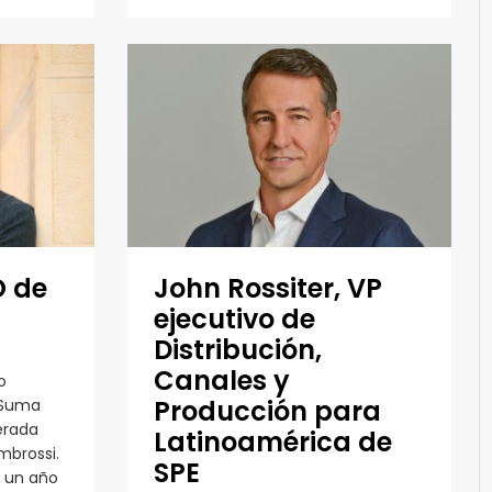
O de
John Rossiter, VP
ejecutivo de
Distribución,
Canales y
o
Producción para
 Suma
erada
Latinoamérica de
mbrossi.
SPE
s un año