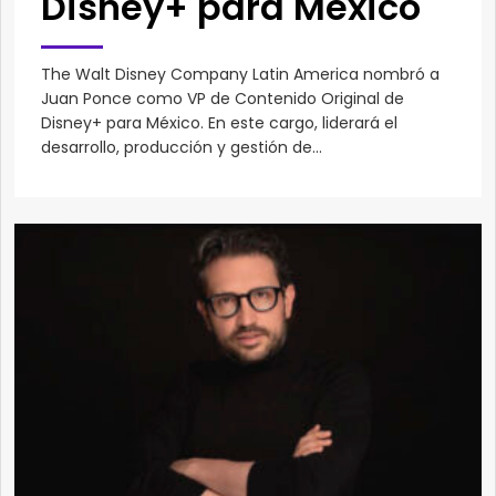
Disney+ para México
The Walt Disney Company Latin America nombró a
Juan Ponce como VP de Contenido Original de
Disney+ para México. En este cargo, liderará el
desarrollo, producción y gestión de...