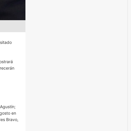
sitado
ostrará
frecerán
Agustín;
agosto en
des Bravo,