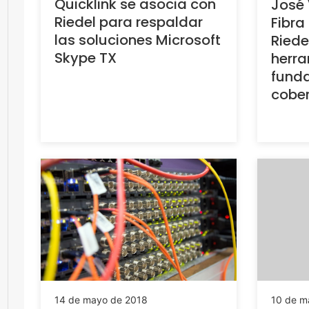
Quicklink se asocia con
José 
Riedel para respaldar
Fibra
las soluciones Microsoft
Riede
Skype TX
herr
fund
cober
10 de m
14 de mayo de 2018