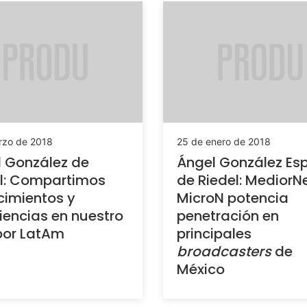
rzo de 2018
25 de enero de 2018
 González de
Ángel González Es
l: Compartimos
de Riedel: MediorN
imientos y
MicroN potencia
iencias en nuestro
penetración en
or LatAm
principales
broadcasters
de
México