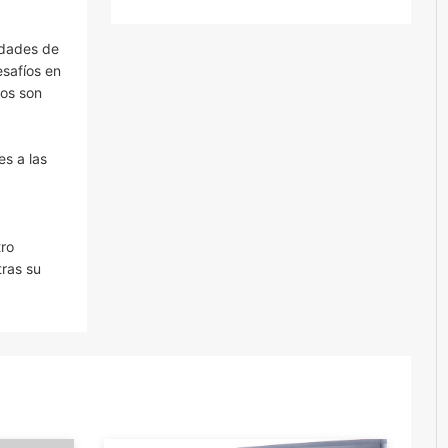
udades de
esafíos en
tos son
es a las
tro
tras su