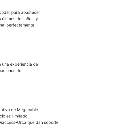
 poder para abastecer
s últimos dos años, y
onal perfectamente
a una experiencia de
baciones de
erativo de Megacable
io es ilimitado.
Viaccess-Orca que dan soporte