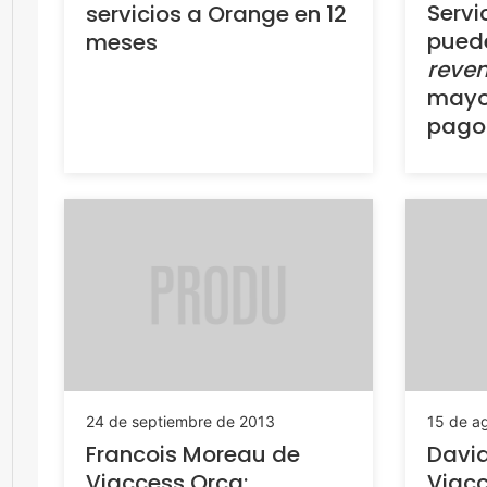
Servi
servicios a Orange en 12
pued
meses
reve
mayor
pago 
24 de septiembre de 2013
15 de a
Francois Moreau de
David
Viaccess Orca:
Viac