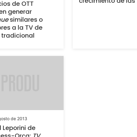
crecimiento de las
cios de OTT
en generar
nue
similares o
es a la TV de
tradicional
gosto de 2013
 Leporini de
cess-Orca:
TV