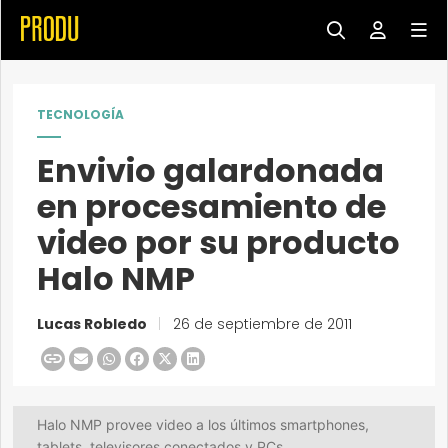
TECNOLOGÍA
Envivio galardonada
en procesamiento de
video por su producto
Halo NMP
Lucas Robledo
|
26 de septiembre de 2011
Halo NMP provee video a los últimos smartphones,
tablets, televisores conectados y PCs