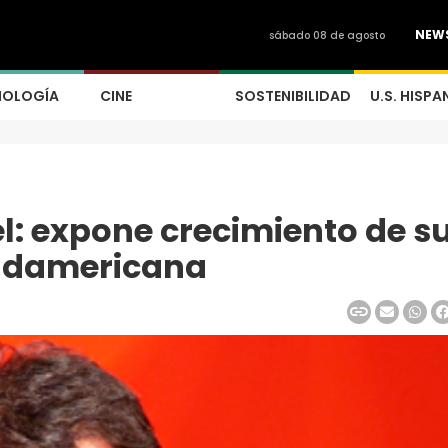
NEW
sábado 08 de agosto
NOLOGÍA
CINE
SOSTENIBILIDAD
U.S. HISPA
l: expone crecimiento de s
 sudamericana