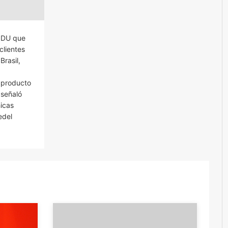
RODU que
clientes
Brasil,
 producto
 señaló
hicas
edel