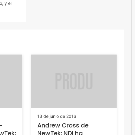
, y el
13 de junio de 2016
-
Andrew Cross de
ewTek:
NewTek: NDI ha