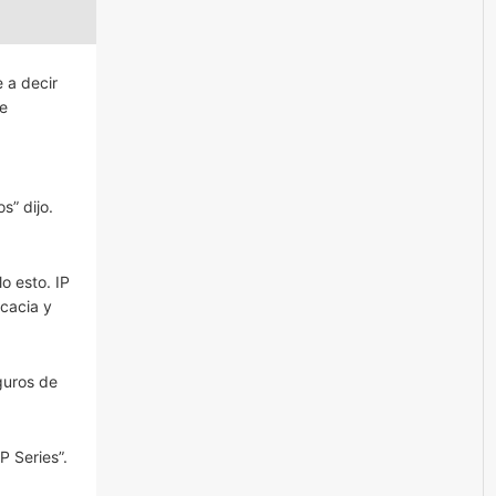
 a decir
de
s” dijo.
o esto. IP
icacia y
guros de
P Series”.