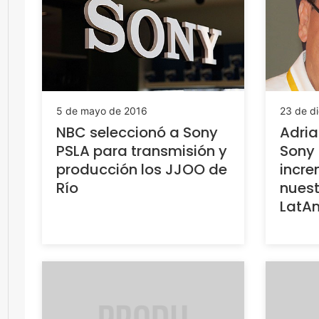
5 de mayo de 2016
23 de d
NBC seleccionó a Sony
Adri
PSLA para transmisión y
Sony 
producción los JJOO de
incr
Río
nuest
LatA