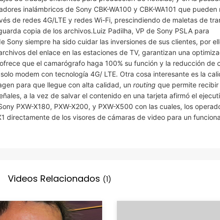
ptadores inalámbricos de Sony CBK-WA100 y CBK-WA101 que pueden r
és de redes 4G/LTE y redes Wi-Fi, prescindiendo de maletas de tra
 guarda copia de los archivos.Luiz Padilha, VP de Sony PSLA para
 Sony siempre ha sido cuidar las inversiones de sus clientes, por ell
rchivos del enlace en las estaciones de TV, garantizan una optimiza
 ofrece que el camarógrafo haga 100% su función y la reducción de 
olo modem con tecnología 4G/ LTE. Otra cosa interesante es la cal
magen para que llegue con alta calidad, un
routing
que permite recibir
ales, a la vez de salvar el contenido en una tarjeta afirmó el ejecut
 Sony PXW-X180, PXW-X200, y PXW-X500 con las cuales, los operad
 directamente de los visores de cámaras de video para un funcion
Videos Relacionados
(1)