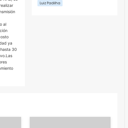
Luiz Padilha
ealizar
nsmisión
o al
ción
costo
idad ya
 hasta 30
ivo.Las
ores
amiento