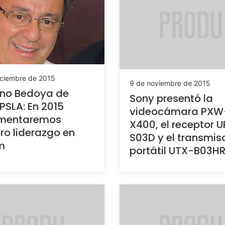
iciembre de 2015
9 de noviembre de 2015
ano Bedoya de
Sony presentó la
PSLA: En 2015
videocámara PXW
ementaremos
X400, el receptor 
ro liderazgo en
S03D y el transmis
m
portátil UTX-B03H