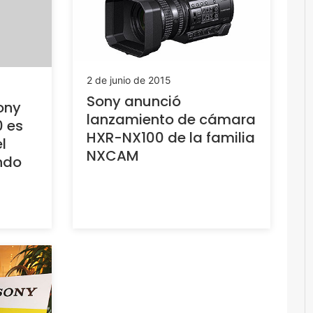
2 de junio de 2015
Sony anunció
ony
lanzamiento de cámara
0 es
HXR-NX100 de la familia
l
NXCAM
ndo