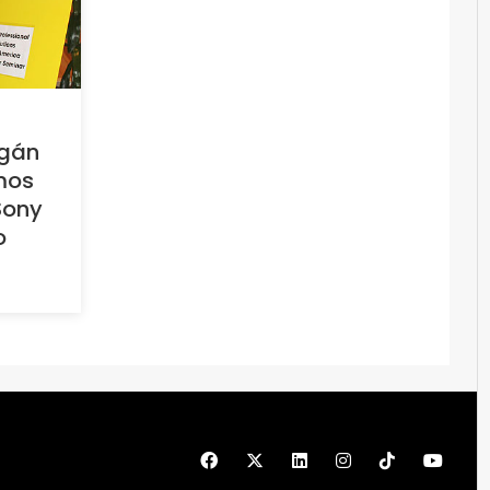
agán
mos
Sony
o