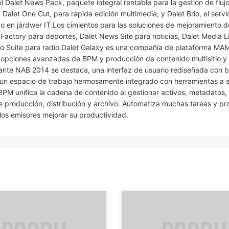
 Dalet News Pack, paquete integral rentable para la gestión de fluj
alet One Cut, para rápida edición multimedia; y Dalet Brio, el servi
o en járdwer IT.Los cimientos para las soluciones de mejoramiento d
s Factory para deportes, Dalet News Site para noticias, Dalet Media L
io Suite para radio.Dalet Galaxy es una compañía de plataforma MA
 opciones avanzadas de BPM y producción de contenido multisitio y 
ante NAB 2014 se destaca, una interfaz de usuario rediseñada con 
 un espacio de trabajo hermosamente integrado con herramientas a s
 BPM unifica la cadena de contenido al gestionar activos, metadatos, 
de producción, distribución y archivo. Automatiza muchas tareas y pr
 los emisores mejorar su productividad.