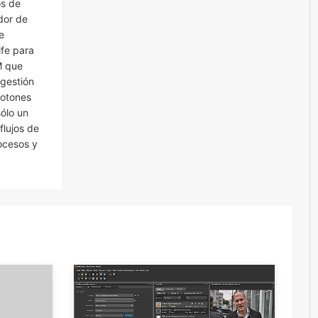
os de
dor de
e
ife para
M que
gestión
botones
ólo un
flujos de
ocesos y