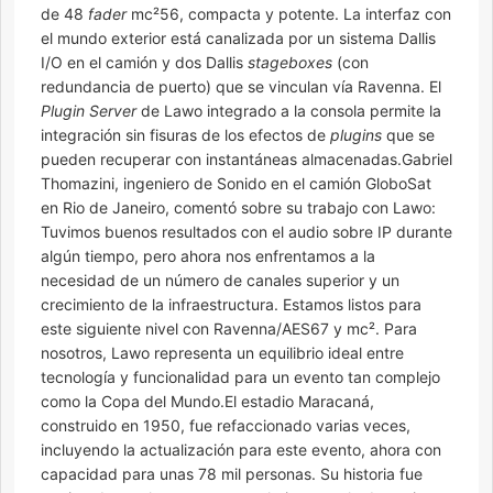
de 48
fader
mc²56, compacta y potente. La interfaz con
el mundo exterior está canalizada por un sistema Dallis
I/O en el camión y dos Dallis
stageboxes
(con
redundancia de puerto) que se vinculan vía Ravenna. El
Plugin Server
de Lawo integrado a la consola permite la
integración sin fisuras de los efectos de
plugins
que se
pueden recuperar con instantáneas almacenadas.Gabriel
Thomazini, ingeniero de Sonido en el camión GloboSat
en Rio de Janeiro, comentó sobre su trabajo con Lawo:
Tuvimos buenos resultados con el audio sobre IP durante
algún tiempo, pero ahora nos enfrentamos a la
necesidad de un número de canales superior y un
crecimiento de la infraestructura. Estamos listos para
este siguiente nivel con Ravenna/AES67 y mc². Para
nosotros, Lawo representa un equilibrio ideal entre
tecnología y funcionalidad para un evento tan complejo
como la Copa del Mundo.El estadio Maracaná,
construido en 1950, fue refaccionado varias veces,
incluyendo la actualización para este evento, ahora con
capacidad para unas 78 mil personas. Su historia fue