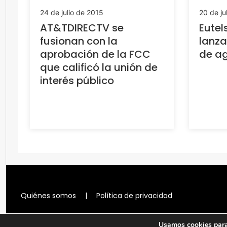
24 de julio de 2015
20 de ju
AT&TDIRECTV se
Eutel
fusionan con la
lanza
aprobación de la FCC
de a
que calificó la unión de
interés público
Quiénes somos
|
Política de privacidad
Usamos cookies para 