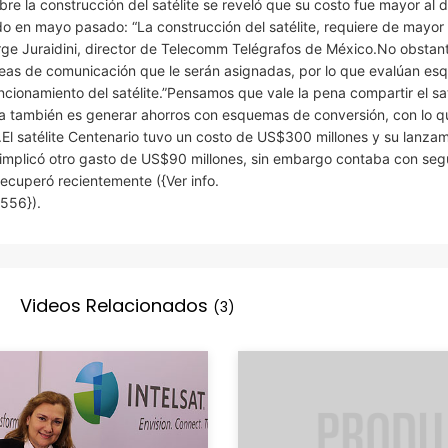
bre la construcción del satélite se reveló que su costo fue mayor al 
lido en mayo pasado: “La construcción del satélite, requiere de mayor
orge Juraidini, director de Telecomm Telégrafos de México.No obstant
areas de comunicación que le serán asignadas, por lo que evalúan e
ncionamiento del satélite.”Pensamos que vale la pena compartir el sa
idea también es generar ahorros con esquemas de conversión, con lo q
.El satélite Centenario tuvo un costo de US$300 millones y su lanzam
 implicó otro gasto de US$90 millones, sin embargo contaba con seg
recuperó recientemente ({Ver info.
556}).
Videos Relacionados
(3)