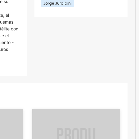
de su
Jorge Juraidini
e, el
squemas
télite con
ue el
iento -
uros