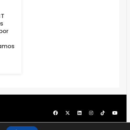
CT
os
por
camos
© 1997 - 2026 PRODU - Todos los derechos reservados