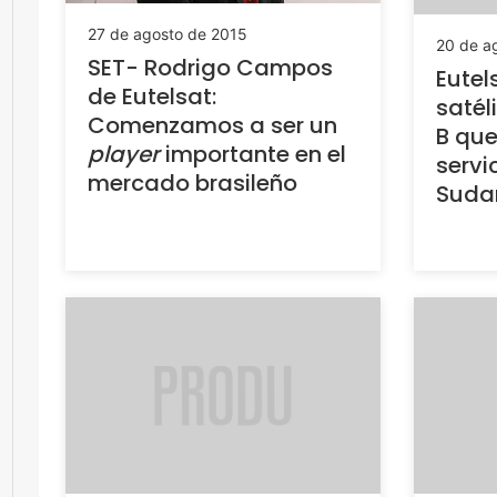
27 de agosto de 2015
20 de a
SET- Rodrigo Campos
Eutel
de Eutelsat:
satél
Comenzamos a ser un
B que
player
importante en el
servi
mercado brasileño
Suda