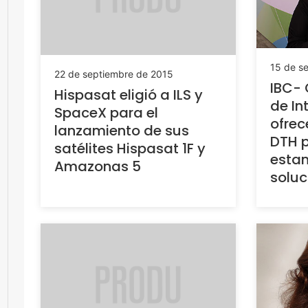
15 de s
22 de septiembre de 2015
IBC-
Hispasat eligió a ILS y
de In
SpaceX para el
ofrec
lanzamiento de sus
DTH p
satélites Hispasat 1F y
esta
Amazonas 5
soluc