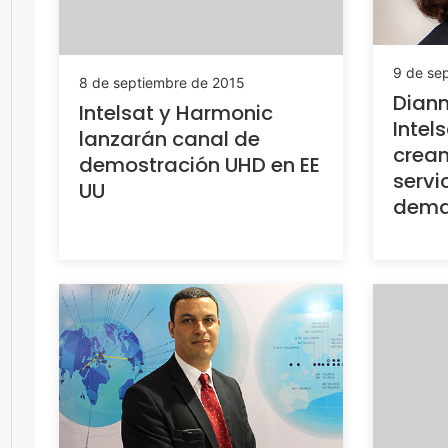
9 de se
8 de septiembre de 2015
Dian
Intelsat y Harmonic
Intel
lanzarán canal de
crea
demostración UHD en EE
servi
UU
dema