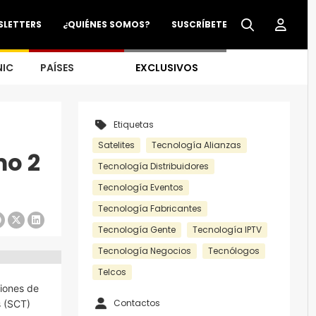
SLETTERS
¿QUIÉNES SOMOS?
SUSCRÍBETE
NIC
PAÍSES
EXCLUSIVOS
Etiquetas
Satelites
Tecnología Alianzas
mo 2
Tecnología Distribuidores
Tecnología Eventos
Tecnología Fabricantes
Tecnología Gente
Tecnología IPTV
Tecnología Negocios
Tecnólogos
Telcos
ciones de
Contactos
s (SCT)