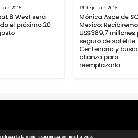
lio de 2015
19 de julio de 2015
sat 8 West será
Mónica Aspe de S
do el próximo 20
México: Recibirem
gosto
US$389,7 millones 
seguro de satélite
Centenario y bus
alianza para
reemplazarlo
ofrecerte la mejor experiencia en nuestra web.