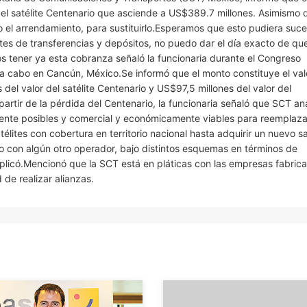
el satélite Centenario que asciende a US$389.7 millones. Asimismo d
 el arrendamiento, para sustituirlo.Esperamos que esto pudiera suc
mites de transferencias y depósitos, no puedo dar el día exacto de qu
 tener ya esta cobranza señaló la funcionaria durante el Congreso
 cabo en Cancún, México.Se informó que el monto constituye el val
 del valor del satélite Centenario y US$97,5 millones del valor del
artir de la pérdida del Centenario, la funcionaria señaló que SCT an
ente posibles y comercial y económicamente viables para reemplazar
ites con cobertura en territorio nacional hasta adquirir un nuevo sa
o con algún otro operador, bajo distintos esquemas en términos de
explicó.Mencionó que la SCT está en pláticas con las empresas fabric
 de realizar alianzas.