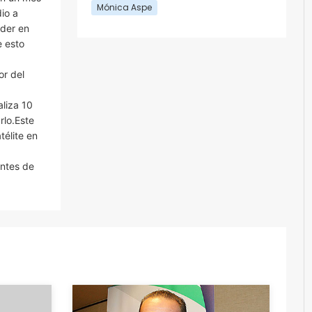
Mónica Aspe
io a
eder en
e esto
or del
aliza 10
lo.Este
télite en
antes de