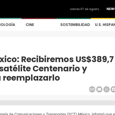
NEW
viernes 07 de agosto
NOLOGÍA
CINE
SOSTENIBILIDAD
U.S. HISPA
xico: Recibiremos US$389,7
satélite Centenario y
 reemplazarlo
taría de Comunicaciones y Transportes (SCT) México, informó que 