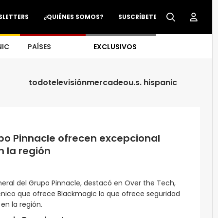
SLETTERS
¿QUIÉNES SOMOS?
SUSCRÍBETE
NIC
PAÍSES
EXCLUSIVOS
todo
televisión
mercadeo
u.s. hispanic
po Pinnacle ofrecen excepcional
n la región
neral del Grupo Pinnacle, destacó en Over the Tech,
cnico que ofrece Blackmagic lo que ofrece seguridad
en la región.