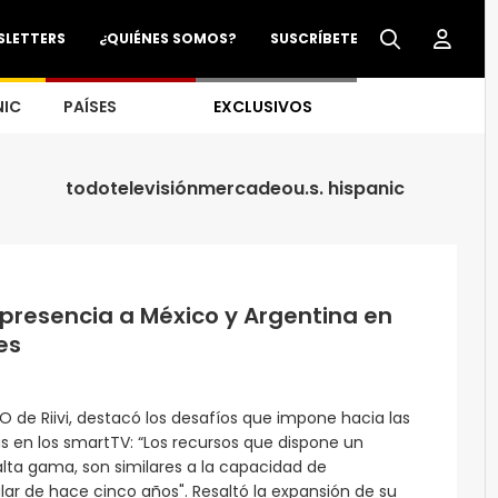
SLETTERS
¿QUIÉNES SOMOS?
SUSCRÍBETE
NIC
PAÍSES
EXCLUSIVOS
todo
televisión
mercadeo
u.s. hispanic
u presencia a México y Argentina en
es
TO de Riivi, destacó los desafíos que impone hacia las
s en los smartTV: “Los recursos que dispone un
alta gama, son similares a la capacidad de
ar de hace cinco años". Resaltó la expansión de su