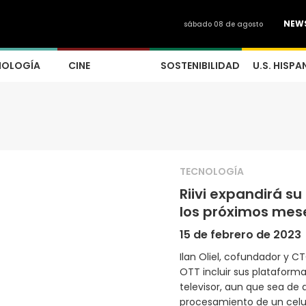
NEW
sábado 08 de agosto
NOLOGÍA
CINE
SOSTENIBILIDAD
U.S. HISPA
TECNOLOGÍA
Riivi expandirá s
los próximos mes
15 de febrero de 2023
Ilan Oliel, cofundador y C
OTT incluir sus plataforma
televisor, aun que sea de 
procesamiento de un celul