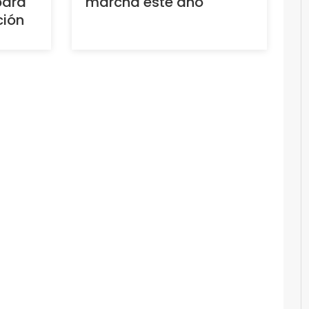
para
marcha este año
ción