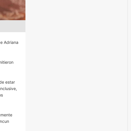
de Adriana
itieron
de estar
nclusive,
os
camente
ancun