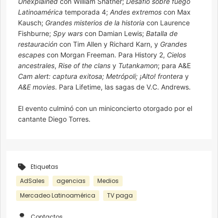
Unexplained
con William Shatner;
Desafío sobre fuego
Latinoamérica
temporada 4;
Andes extremos
con Max
Kausch;
Grandes misterios de la historia
con Laurence
Fishburne;
Spy wars
con Damian Lewis;
Batalla de
restauración
con Tim Allen y Richard Karn, y
Grandes
escapes
con Morgan Freeman. Para History 2,
Cielos
ancestrales
,
Rise of the clans
y
Tutankamon
; para A&E
Cam alert: captura exitosa; Metrópoli; ¡Alto! frontera
y
A&E movies
. Para Lifetime, las sagas de V.C. Andrews.
El evento culminó con un miniconcierto otorgado por el
cantante Diego Torres.
Etiquetas
AdSales
agencias
Medios
Mercadeo Latinoamérica
TV paga
Contactos