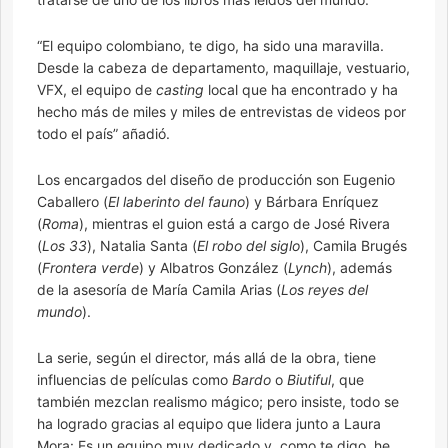
“El equipo colombiano, te digo, ha sido una maravilla.
Desde la cabeza de departamento, maquillaje, vestuario,
VFX, el equipo de
casting
local que ha encontrado y ha
hecho más de miles y miles de entrevistas de videos por
todo el país” añadió.
Los encargados del diseño de producción son Eugenio
Caballero (
El laberinto del fauno
) y Bárbara Enríquez
(
Roma
), mientras el guion está a cargo de José Rivera
(
Los 33
), Natalia Santa (
El robo del siglo
), Camila Brugés
(
Frontera verde
) y Albatros González (
Lynch
), además
de la asesoría de María Camila Arias (
Los reyes del
mundo
).
La serie, según el director, más allá de la obra, tiene
influencias de películas como
Bardo
o
Biutiful
, que
también mezclan realismo mágico; pero insiste, todo se
ha logrado gracias al equipo que lidera junto a Laura
Mora: Es un equipo muy dedicado y, como te digo, he