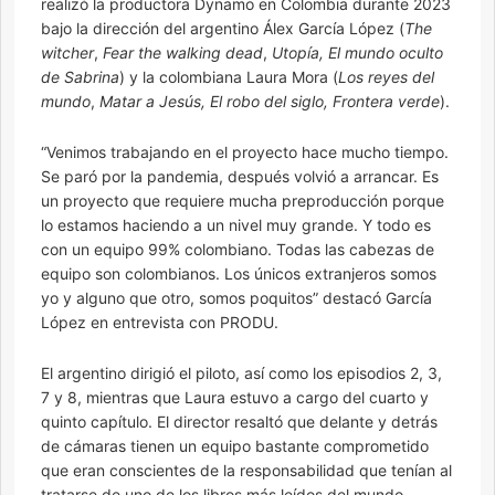
realizó la productora Dynamo en Colombia durante 2023
bajo la dirección del argentino Álex García López (
The
witcher
,
Fear the walking dead
,
Utopía,
El mundo oculto
de Sabrina
) y la colombiana Laura Mora (
Los reyes del
mundo
,
Matar a Jesús, El robo del siglo, Frontera verde
).
“Venimos trabajando en el proyecto hace mucho tiempo.
Se paró por la pandemia, después volvió a arrancar. Es
un proyecto que requiere mucha preproducción porque
lo estamos haciendo a un nivel muy grande. Y todo es
con un equipo 99% colombiano. Todas las cabezas de
equipo son colombianos. Los únicos extranjeros somos
yo y alguno que otro, somos poquitos” destacó García
López en entrevista con PRODU.
El argentino dirigió el piloto, así como los episodios 2, 3,
7 y 8, mientras que Laura estuvo a cargo del cuarto y
quinto capítulo. El director resaltó que delante y detrás
de cámaras tienen un equipo bastante comprometido
que eran conscientes de la responsabilidad que tenían al
tratarse de uno de los libros más leídos del mundo.