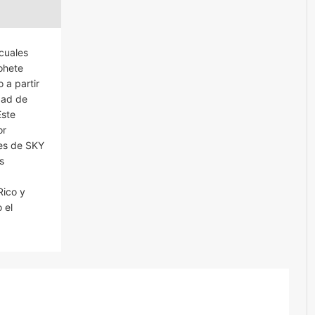
 cuales
ohete
 a partir
dad de
Este
or
les de SKY
s
Rico y
 el