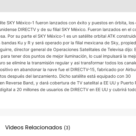
lite SKY México-1 fueron lanzados con éxito y puestos en órbita, los
unidense DIRECTV y de su filial SKY México. Fueron lanzados en el c
. Por su parte el SKY México-1 es un satélite orbital ATK construido
 bandas Ku y R y será operado por la filial mexicana de Sky, propie
irre, director general de Operaciones Satelitales de Televisa dijo: 
 para tener dos puntos de mejor iluminación, lo cual impulsará la mej
o se elimine la transmisión regular y asi transformar todos los cana
ositivo en abandonar la nave fue el DIRECTV-15, fabricado por Airbu
os después del lanzamiento. Dicho satélite está equipado con 30
 Reverse Band, y dará cobertura de TV satelital a EE UU y Puerto 
 digital a 20 millones de usuarios de DIRECTV en EE UU y cubrirá todo
Videos Relacionados
(3)