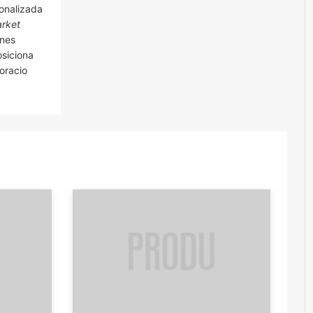
onalizada
rket
ones
osiciona
oracio