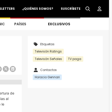
SLETTERS
¿QUIÉNES SOMOS?
SUSCRÍBETE
NIC
PAÍSES
EXCLUSIVOS
Etiquetas
Televisón Ratings
Televisón Señales
TV paga
Contactos
Horacio Gennari
ertura de
ias al
 le