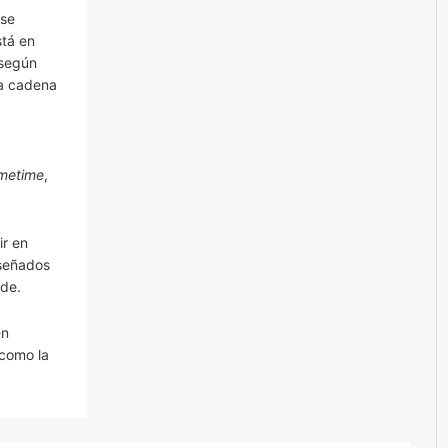
 se
stá en
 según
la cadena
imetime
,
ir en
iseñados
nde.
en
 como la