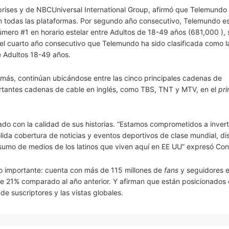
ises y de NBCUniversal International Group, afirmó que Telemundo
 en todas las plataformas. Por segundo año consecutivo, Telemundo e
mero #1 en horario estelar entre Adultos de 18-49 años (681,000 ),
 el cuarto año consecutivo que Telemundo ha sido clasificada como 
e Adultos 18-49 años.
ás, continúan ubicándose entre las cinco principales cadenas de
rtantes cadenas de cable en inglés, como TBS, TNT y MTV, en el
pr
do con la calidad de sus historias. “Estamos comprometidos a invert
ólida cobertura de noticias y eventos deportivos de clase mundial, d
nsumo de medios de los latinos que viven aquí en EE UU” expresó Co
ño importante: cuenta con más de 115 millones de
fans
y seguidores 
e 21% comparado al año anterior. Y afirman que están posicionados
de suscriptores y las vistas globales.