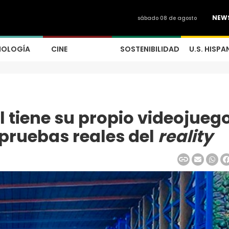
NEW
sábado 08 de agosto
NOLOGÍA
CINE
SOSTENIBILIDAD
U.S. HISPA
 tiene su propio videojueg
 pruebas reales del
reality