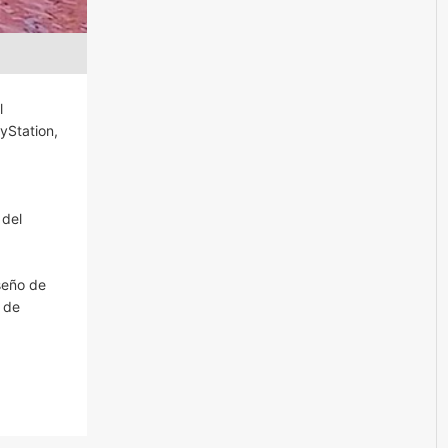
l
yStation,
 del
seño de
 de