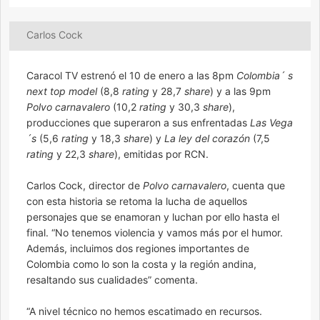
Carlos Cock
Caracol TV estrenó el 10 de enero a las 8pm
Colombia´ s
next top model
(8,8
rating
y 28,7
share
) y a las 9pm
Polvo carnavalero
(10,2
rating
y 30,3
share
),
producciones que superaron a sus enfrentadas
Las Vega
´s
(5,6
rating
y 18,3
share
) y
La ley del corazón
(7,5
rating
y 22,3
share
), emitidas por RCN.
Carlos Cock, director de
Polvo carnavalero
, cuenta que
con esta historia se retoma la lucha de aquellos
personajes que se enamoran y luchan por ello hasta el
final. “No tenemos violencia y vamos más por el humor.
Además, incluimos dos regiones importantes de
Colombia como lo son la costa y la región andina,
resaltando sus cualidades” comenta.
“A nivel técnico no hemos escatimado en recursos.