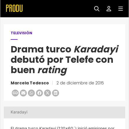
TELEVISIÓN
Drama turco
Karadayi
debutó por Telefe con
buen
rating
Marcela Tedesco
|
2 de diciembre de 2015
Karadayi
El drama turco
Karadayi
(120×60´) inició emisiones por