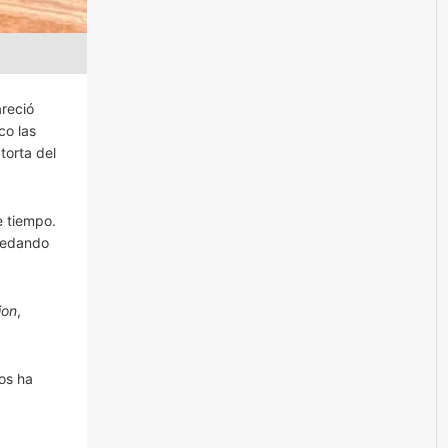
reció
co las
torta del
e tiempo.
quedando
ion
,
nos ha