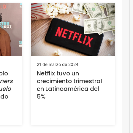
21 de marzo de 2024
blo
Netflix tuvo un
ners
crecimiento trimestral
uelo
en Latinoamérica del
rdo
5%
x