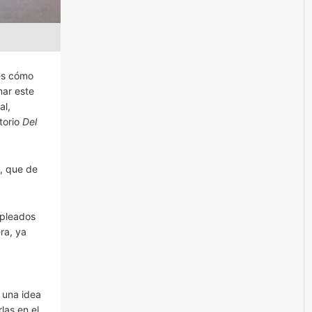
es cómo
mar este
al,
torio
Del
, que de
mpleados
ra, ya
 una idea
las en el