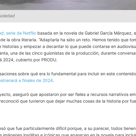
soledad
ad
, serie de Netflix
basada en la novela de Gabriel García Márquez, 
de la obra literaria. “Adaptarla ha sido un reto. Hemos tenido que to
 e historias y empezar a decantar lo que puede contarse en audiovisu
anta, una de las cinco guionistas de la producción, durante conversa
tá 2024, cubierto por PRODU.
aciones sobre qué era lo fundamental para incluir en este contenido
estrenará a finales de 2024
.
royecto, aseguró que apostaron por ser fieles a recursos narrativos e
reconoció que tuvieron que dejar muchas cosas de la historia por fue
ó que fue particularmente difícil porque, a su parecer, todos tienen
 imágenes insólitas e icónicas que aparecen en la novela para incluir