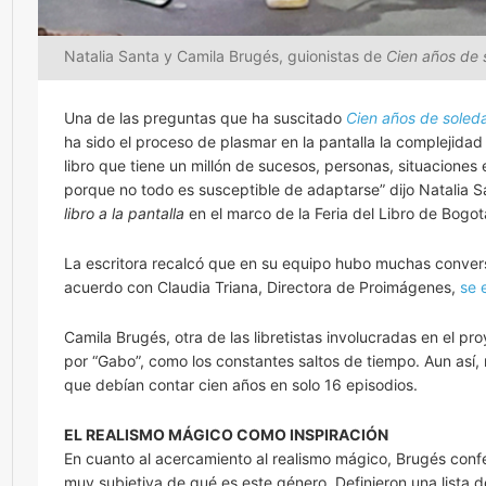
Natalia Santa y Camila Brugés, guionistas de
Cien años de 
Una de las preguntas que ha suscitado
Cien años de soled
ha sido el proceso de plasmar en la pantalla la complejidad 
libro que tiene un millón de sucesos, personas, situaciones
porque no todo es susceptible de adaptarse” dijo Natalia S
libro a la pantalla
en el marco de la Feria del Libro de Bogo
La escritora recalcó que en su equipo hubo muchas convers
acuerdo con Claudia Triana, Directora de Proimágenes,
se 
Camila Brugés, otra de las libretistas involucradas en el p
por “Gabo”, como los constantes saltos de tiempo. Aun así, 
que debían contar cien años en solo 16 episodios.
EL REALISMO MÁGICO COMO INSPIRACIÓN
En cuanto al acercamiento al realismo mágico, Brugés confes
muy subjetiva de qué es este género. Definieron una lista de