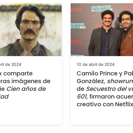
ril de 2024
10 de abril de 2024
ix comparte
Camilo Prince y Pa
eras imágenes de
González,
showrun
rie
Cien años de
de
Secuestro del v
dad
601
, firmaron acue
creativo con Netfli