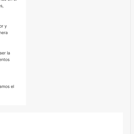
s,
or y
nera
aer la
entos
tamos el