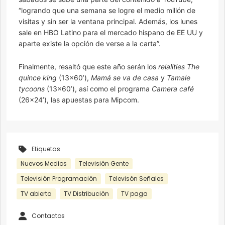
“logrando que una semana se logre el medio millón de
visitas y sin ser la ventana principal. Además, los lunes
sale en HBO Latino para el mercado hispano de EE UU y
aparte existe la opción de verse a la carta”.
Finalmente, resaltó que este año serán los
relalities The
quince king
(13×60’),
Mamá se va de casa
y
Tamale
tycoons
(13×60’), así como el programa
Camera café
(26×24’), las apuestas para Mipcom.
Etiquetas
Nuevos Medios
Televisión Gente
Televisión Programación
Televisón Señales
TV abierta
TV Distribución
TV paga
Contactos