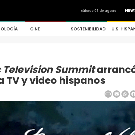
NEW
sábado 08 de agosto
NOLOGÍA
CINE
SOSTENIBILIDAD
U.S. HISPA
c Television Summit
arranc
a TV y video hispanos