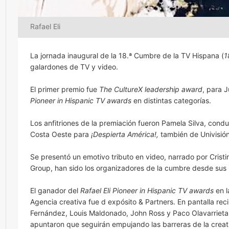
Rafael Eli
La jornada inaugural de la 18.ª Cumbre de la TV Hispana (
1
galardones de TV y video.
El primer premio fue
The CultureX leadership award
, para J
Pioneer in Hispanic TV awards
en distintas categorías.
Los anfitriones de la premiación fueron Pamela Silva, cond
Costa Oeste para
¡Despierta América!,
también de Univisión
Se presentó un emotivo tributo en video, narrado por Crist
Group, han sido los organizadores de la cumbre desde sus ini
El ganador del
Rafael Eli Pioneer in Hispanic TV awards
en l
Agencia creativa fue d expósito & Partners. En pantalla rec
Fernández, Louis Maldonado, John Ross y Paco Olavarrieta,
apuntaron que seguirán empujando las barreras de la creat