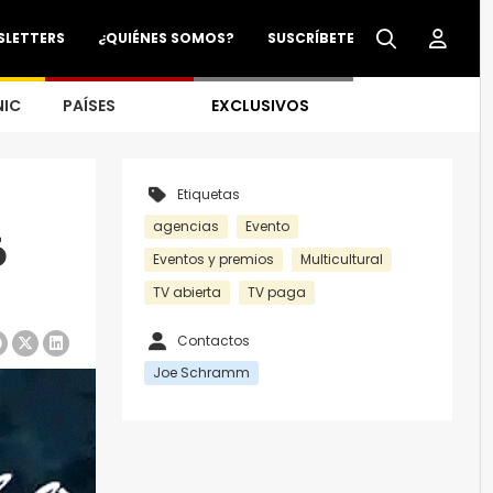
SLETTERS
¿QUIÉNES SOMOS?
SUSCRÍBETE
NIC
PAÍSES
EXCLUSIVOS
Etiquetas
agencias
Evento
ó
Eventos y premios
Multicultural
TV abierta
TV paga
Contactos
Joe Schramm