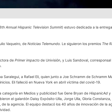
8th Annual Hispanic Television Summit
) estuvo dedicada a la entreg
ulio Vaqueiro, de
Noticias Telemundo.
Le siguieron los premios
The Ra
uctora de
Primer impacto
de Univisión, y Luis Sandoval, corresponsal 
.
ina Saralegui, a Rafael Eli, quien junto a Joe Schramm de Schramm M
cios. Eli falleció en Nueva York en abril víctima del covid-19.
a categoría en Medios y publicidad fue Gene Bryan de
HispanicAd
y 
ibieron el galardón Daisy Expósito-Ulla, Jorge Ulla, Gloria Constanza
 de la agencia. El equipo destacó los 40 años de innovación de la a
ividad.