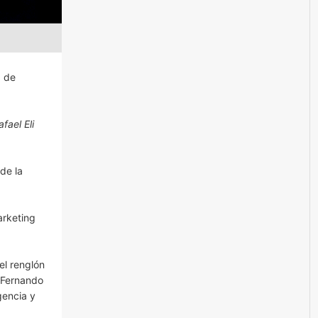
a de
fael Eli
de la
arketing
el renglón
, Fernando
gencia y