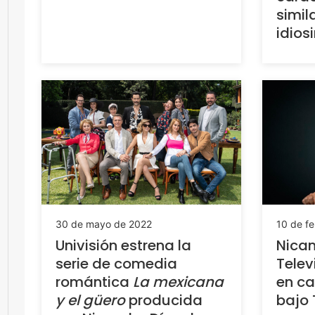
simil
idios
30 de mayo de 2022
10 de f
Univisión estrena la
Nican
serie de comedia
Telev
romántica
La mexicana
en c
y el güero
producida
bajo 