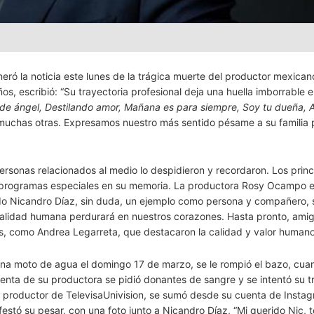
neró la noticia este lunes de la trágica muerte del productor mexican
s, escribió: “Su trayectoria profesional deja una huella imborrable e
 de ángel, Destilando amor, Mañana es para siempre, Soy tu dueña,
 muchas otras. Expresamos nuestro más sentido pésame a su familia 
ersonas relacionados al medio lo despidieron y recordaron. Los princ
n programas especiales en su memoria. La productora Rosy Ocampo e
rido Nicandro Díaz, sin duda, un ejemplo como persona y compañero,
 calidad humana perdurará en nuestros corazones. Hasta pronto, amig
as, como Andrea Legarreta, que destacaron la calidad y valor humano
 una moto de agua el domingo 17 de marzo, se le rompió el bazo, cua
uenta de su productora se pidió donantes de sangre y se intentó su t
n productor de TelevisaUnivision, se sumó desde su cuenta de Instag
stó su pesar, con una foto junto a Nicandro Díaz, “Mi querido Nic, 