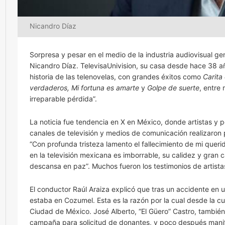
Nicandro Díaz
Sorpresa y pesar en el medio de la industria audiovisual ge
Nicandro Díaz. TelevisaUnivision, su casa desde hace 38 año
historia de las telenovelas, con grandes éxitos como
Carita
verdaderos, Mi fortuna es amarte
y
Golpe de suerte
, entre
irreparable pérdida”.
La noticia fue tendencia en X en México, donde artistas y p
canales de televisión y medios de comunicación realizaro
“Con profunda tristeza lamento el fallecimiento de mi que
en la televisión mexicana es imborrable, su calidez y gran
descansa en paz”. Muchos fueron los testimonios de artist
El conductor Raúl Araiza explicó que tras un accidente en
estaba en Cozumel. Esta es la razón por la cual desde la c
Ciudad de México. José Alberto, “El Güero” Castro, tambié
campaña para solicitud de donantes, y poco después manife