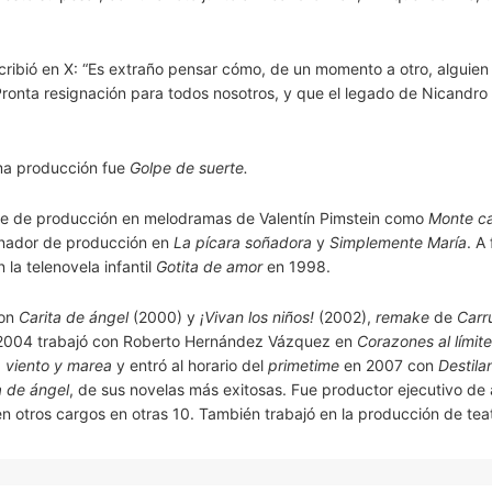
scribió en X: “Es extraño pensar cómo, de un momento a otro, alguien
 Pronta resignación para todos nosotros, y que el legado de Nicandro
ima producción fue
Golpe de suerte.
nte de producción en melodramas de Valentín Pimstein como
Monte ca
dinador de producción en
La pícara soñadora
y
Simplemente María
. A
la telenovela infantil
Gotita de amor
en 1998.
Con
Carita de ángel
(2000) y
¡Vivan los niños!
(2002),
remake
de
Carr
n 2004 trabajó con Roberto Hernández Vázquez en
Corazones al límite
 viento y marea
y entró al horario del
primetime
en 2007 con
Destila
a de ángel
, de sus novelas más exitosas. Fue productor ejecutivo de
en otros cargos en otras 10. También trabajó en la producción de tea