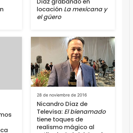
Díaz grabando en
en
locación
La mexicana y
el güero
28 de noviembre de 2016
Nicandro Díaz de
Televisa:
El bienamado
emos
tiene toques de
realismo mágico al
oca