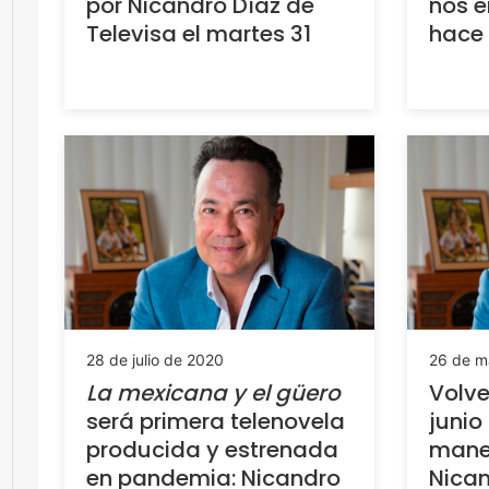
por Nicandro Díaz de
nos e
Televisa el martes 31
hace
28 de julio de 2020
26 de m
La mexicana y el güero
Volve
será primera telenovela
junio
producida y estrenada
maner
en pandemia: Nicandro
Nican