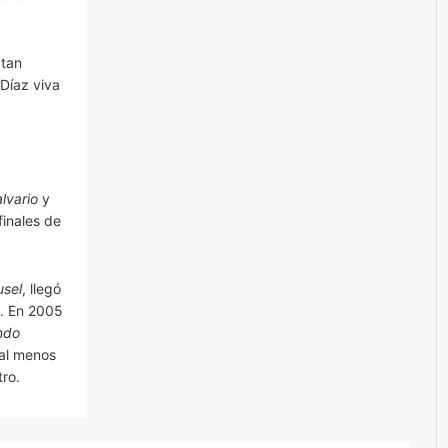
 tan
 Díaz viva
lvario
y
 finales de
usel
, llegó
. En 2005
ndo
 al menos
tro.