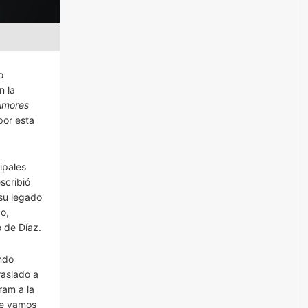
o
n la
 Amores
por esta
ipales
scribió
 su legado
o,
 de Díaz.
ndo
raslado a
ram a la
te vamos