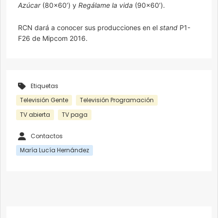
Azúcar
(80×60’) y
Regálame la vida
(90×60’).
RCN dará a conocer sus producciones en el
stand
P1-
F26 de Mipcom 2016.
Etiquetas
Televisión Gente
Televisión Programación
TV abierta
TV paga
Contactos
María Lucía Hernández