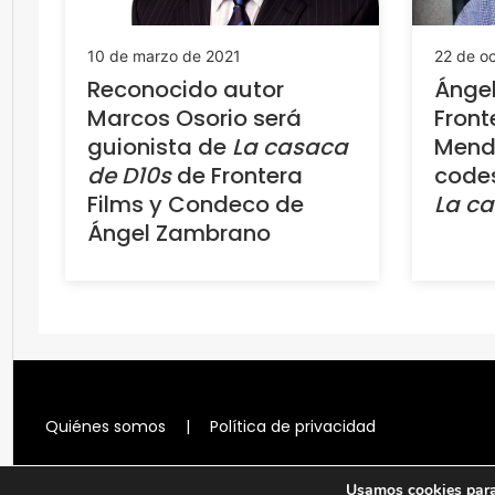
10 de marzo de 2021
22 de o
Reconocido autor
Ánge
Marcos Osorio será
Front
guionista de
La casaca
Mend
de D10s
de Frontera
code
Films y Condeco de
La ca
Ángel Zambrano
Quiénes somos
|
Política de privacidad
Usamos cookies para 