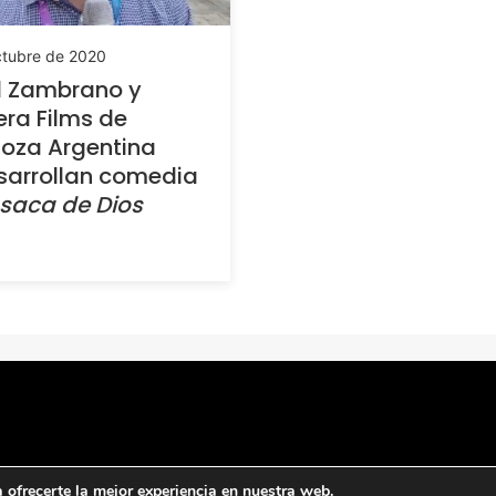
ctubre de 2020
l Zambrano y
era Films de
oza Argentina
sarrollan comedia
saca de Dios
ofrecerte la mejor experiencia en nuestra web.