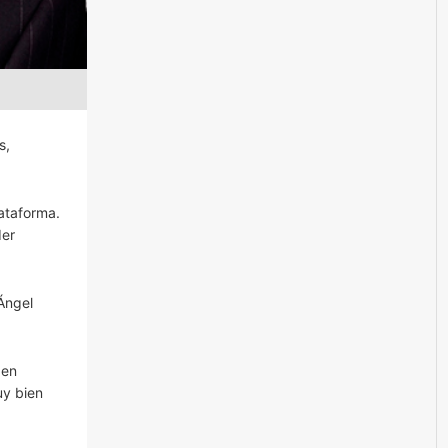
s,
ataforma.
der
Ángel
 en
uy bien