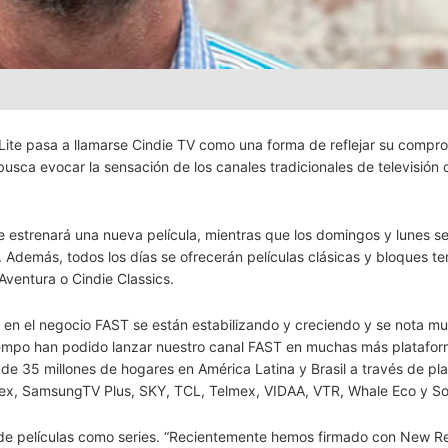
 Lite pasa a llamarse Cindie TV como una forma de reflejar su compr
sca evocar la sensación de los canales tradicionales de televisión 
e estrenará una nueva película, mientras que los domingos y lunes s
Además, todos los días se ofrecerán películas clásicas y bloques t
ventura o Cindie Classics.
en el negocio FAST se están estabilizando y creciendo y se nota m
tiempo han podido lanzar nuestro canal FAST en muchas más platafo
de 35 millones de hogares en América Latina y Brasil a través de pl
lex, SamsungTV Plus, SKY, TCL, Telmex, VIDAA, VTR, Whale Eco y So
 de películas como series. “Recientemente hemos firmado con New 