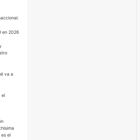
saccional.
U en 2026
y
stro
ué va a
 el
ón
chísima
 es el