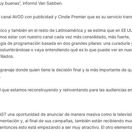
uy buenas”, informó Van Sabben.
l canal AVOD con publicidad y Cindie Premier que es su servicio tran
ico y también en el resto de Latinoamérica y se estima que en EE U
os estar con nuestro canal cada vez más consolidado, más fuerte,
ategia de programación basada en dos grandes pilares: una curaduría 
 acostumbrándose o vaya entendiendo qué es lo que puede ver en nue
iliados.
anaje donde quien tiene la decisión final y la más importante de q
.
al que estamos reconstruyendo y reinventando para las audiencias en
AST una oportunidad de anunciar de manera masiva como la televisi
mentación y, al final de sus campañas, también están recibiendo mu
, entonces esto está empezando a ser muy atractivo. El otro elemento