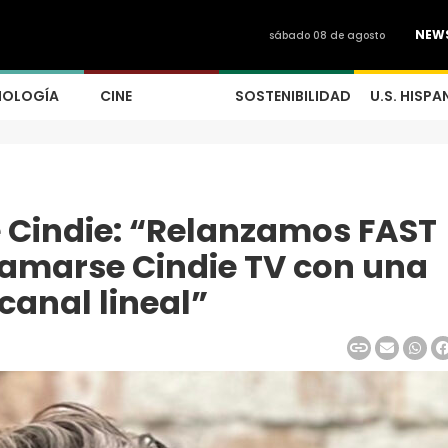
NEW
sábado 08 de agosto
NOLOGÍA
CINE
SOSTENIBILIDAD
U.S. HISPA
 Cindie: “Relanzamos FAST
llamarse Cindie TV con una
canal lineal”