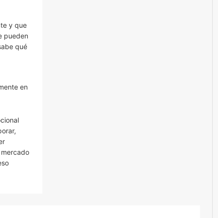
te y que
se pueden
 sabe qué
amente en
cional
orar,
er
l mercado
eso