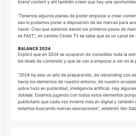
brand content
y ahí también creen que hay una oportunida
“Tenemos algunos planes de poder empezar a crear conteni
eso lo podamos poner a disposición de las marcas para ac
hacer. Creo que estamos dando los primeros pasos de man
es FAST”, en cambio Cindie TV se sabe que es un canal de te
BALANCE 2024
Explicó que en 2024 se ocuparon de consolidar toda la es
los
deals
de contenido y que se van a empezar a ver en la p
“2024 ha sido un año de preparación, de
rebranding
con es
hacia los elementos de nuestro entorno, de nuestro ecosis
sobre todo en publicidad, inteligencia artificial. Hay alg
doblaje. Estamos jugando con todos estos elementos porq
publicitario que cada vez invierte más en digital y tambié
estamos buscando nuevas asociaciones”, adelantó Van Sa