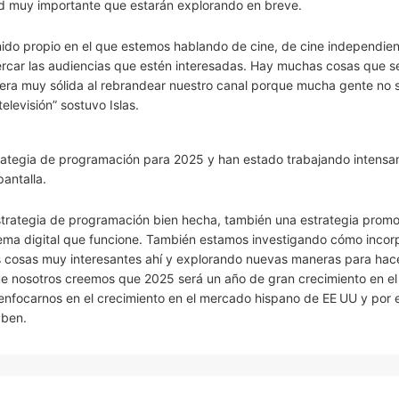
d muy importante que estarán explorando en breve.
do propio en el que estemos hablando de cine, de cine independien
ercar las audiencias que estén interesadas. Hay muchas cosas que 
era muy sólida al rebrandear nuestro canal porque mucha gente no
levisión” sostuvo Islas.
trategia de programación para 2025 y han estado trabajando intens
antalla.
trategia de programación bien hecha, también una estrategia promo
tema digital que funcione. También estamos investigando cómo incorp
unas cosas muy interesantes ahí y explorando nuevas maneras para hac
ue nosotros creemos que 2025 será un año de gran crecimiento en e
n enfocarnos en el crecimiento en el mercado hispano de EE UU y por 
bben.