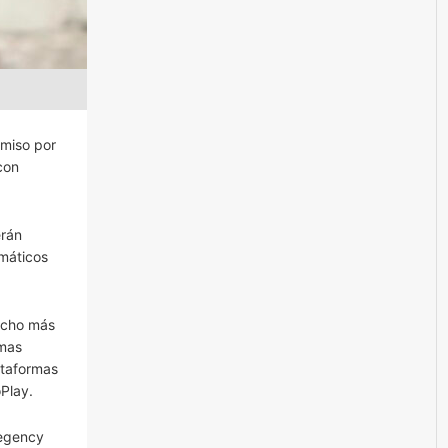
omiso por
con
erán
emáticos
ucho más
rmas
ataformas
Play.
Regency