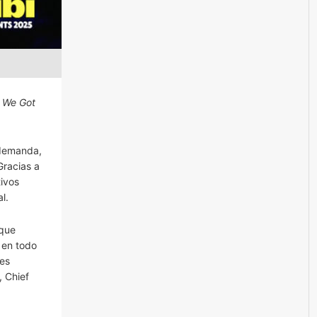
We Got
 demanda,
Gracias a
tivos
l.
 que
 en todo
nes
, Chief