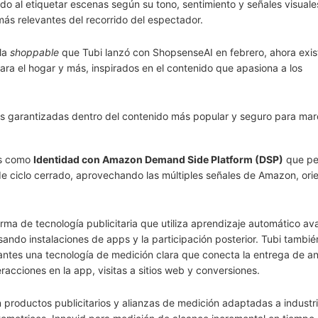
ido al etiquetar escenas según su tono, sentimiento y señales visuale
s relevantes del recorrido del espectador.
lla
shoppable
que Tubi lanzó con ShopsenseAI en febrero, ahora exis
ra el hogar y más, inspirados en el contenido que apasiona a los
nes garantizadas dentro del contenido más popular y seguro para mar
as como
Identidad con Amazon Demand Side Platform (DSP)
que pe
de ciclo cerrado, aprovechando las múltiples señales de Amazon, ori
orma de tecnología publicitaria que utiliza aprendizaje automático a
ando instalaciones de apps y la participación posterior. Tubi tambié
iantes una tecnología de medición clara que conecta la entrega de a
acciones en la app, visitas a sitios web y conversiones.
n productos publicitarios y alianzas de medición adaptadas a industr