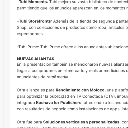
–
Tubi Moments
: Tubi mejora su vasta biblioteca de conten
permitiendo que los anuncios aparezcan en los momentos má
–
Tubi Storefronts
: Además de la tienda de segunda panta
Shop, con colecciones de productos como ropa, artículos pa
espectadores.
-Tubi Prime: Tubi Prime ofrece a los anunciantes ubicacio
NUEVAS ALIANZAS
En la presentación también se mencionaron nuevas alianz
llegar a compradores en el mercado y realizar mediciones 
anunciantes de
retail media.
Otra alianza es para
Rendimiento con Moloco
, una plataf
para optimizar la publicidad en TV Conectada (CTV), impuls
integrado
Kochava for Publishers
, ofreciendo a los anunc
con resultados de negocio como instalaciones de apps, inter
Otra fue para
Soluciones verticales y personalizadas
, co