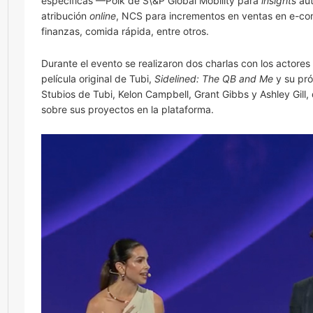
específicas —Polk de S\&P Global Mobility para
insights
aut
atribución
online
, NCS para incrementos en ventas en e-com
finanzas, comida rápida, entre otros.
Durante el evento se realizaron dos charlas con los actore
película original de Tubi,
Sidelined: The QB and Me
y su pr
Stubios de Tubi, Kelon Campbell, Grant Gibbs y Ashley Gill
sobre sus proyectos en la plataforma.