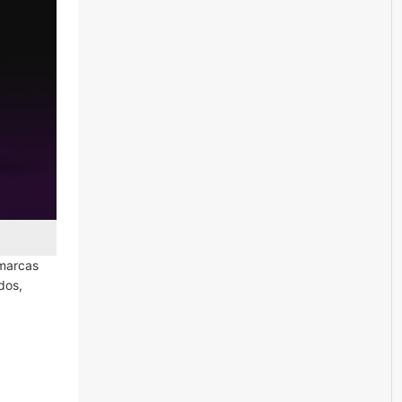
 marcas
dos,