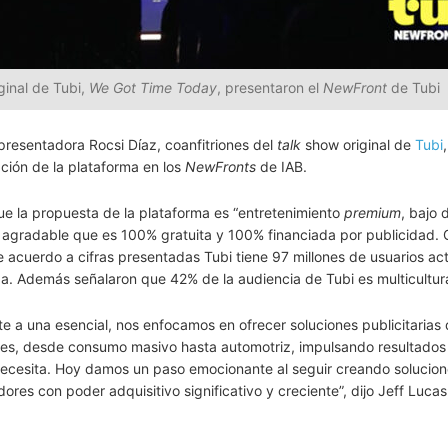
inal de Tubi,
We Got Time Today
, presentaron el
NewFront
de Tubi
 presentadora Rocsi Díaz, coanfitriones del
talk
show original de
Tubi
,
ción de la plataforma en los
NewFronts
de IAB.
ue la propuesta de la plataforma es “entretenimiento
premium
, bajo
 agradable que es 100% gratuita y 100% financiada por publicidad. 
acuerdo a cifras presentadas Tubi tiene 97 millones de usuarios ac
 Además señalaron que 42% de la audiencia de Tubi es multicultura
 a una esencial, nos enfocamos en ofrecer soluciones publicitarias
res, desde consumo masivo hasta automotriz, impulsando resultados
ecesita. Hoy damos un paso emocionante al seguir creando solucio
es con poder adquisitivo significativo y creciente”, dijo Jeff Lucas