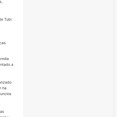
s,
te Tubi
cas.
rmite
entado a
vanzado
n ha
nuncios
ias