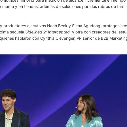
omotrices, Innovid para medición de alcance incremental en tiempo 
merce y en tiendas, además de soluciones para los rubros de farma
s y productores ejecutivos Noah Beck y Siena Agudong, protagonistas
óxima secuela
Sidelined 2: Intercepted,
y otra con creadores del estu
, quienes hablaron con Cynthia Clevenger, VP sénior de B2B Marketin