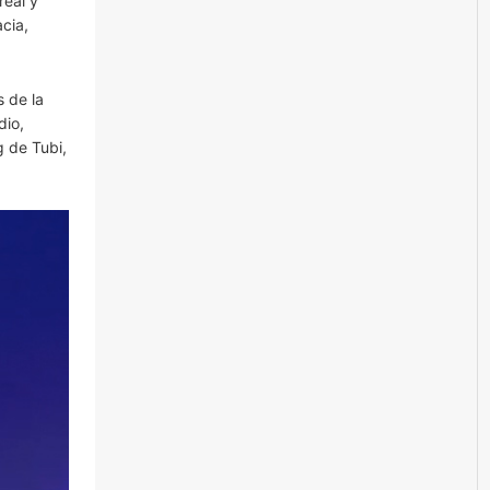
real y
cia,
 de la
dio,
g de Tubi,