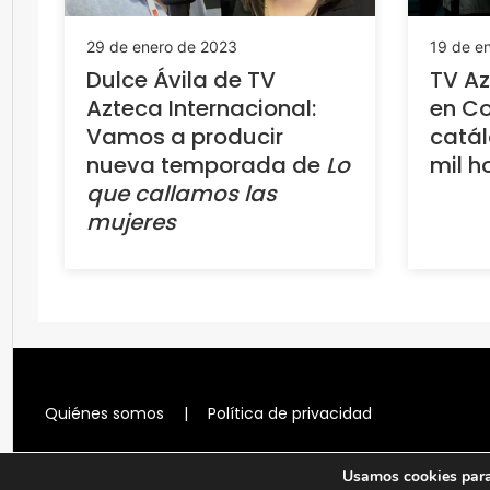
29 de enero de 2023
19 de e
Dulce Ávila de TV
TV Az
Azteca Internacional:
en Co
Vamos a producir
catá
nueva temporada de
Lo
mil h
que callamos las
mujeres
Quiénes somos
|
Política de privacidad
Usamos cookies para 