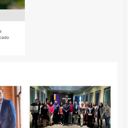
s
rcado