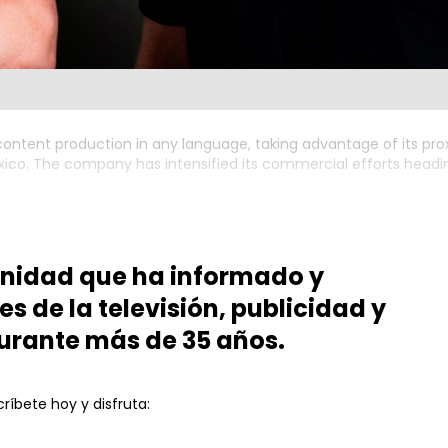
 content production in any language, taking advantage of its pro
xico. The company has intensified its commercial efforts headi
unidad que ha informado y
es de la televisión, publicidad y
urante más de 35 años.
ríbete hoy y disfruta: