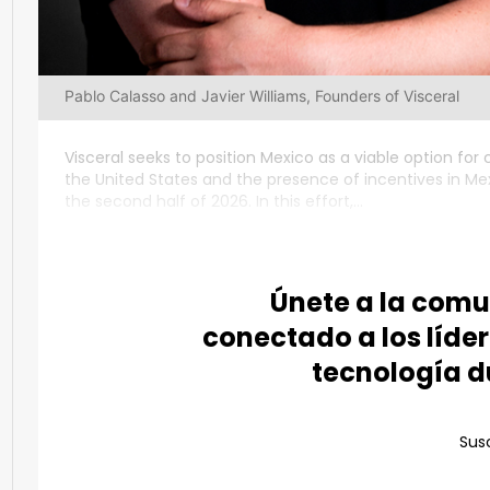
Pablo Calasso and Javier Williams, Founders of Visceral
Visceral seeks to position Mexico as a viable option for
the United States and the presence of incentives in Me
the second half of 2026. In this effort,...
Únete a la com
conectado a los líder
tecnología d
Susc