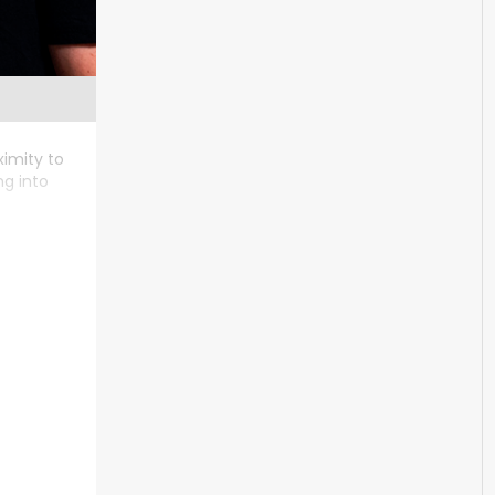
ximity to
ng into