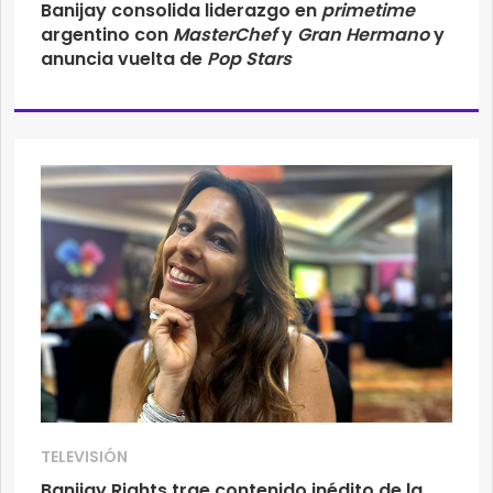
Banijay consolida liderazgo en
primetime
argentino con
MasterChef
y
Gran Hermano
y
anuncia vuelta de
Pop Stars
TELEVISIÓN
Banijay Rights trae contenido inédito de la