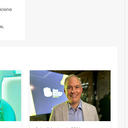
iciona
s,