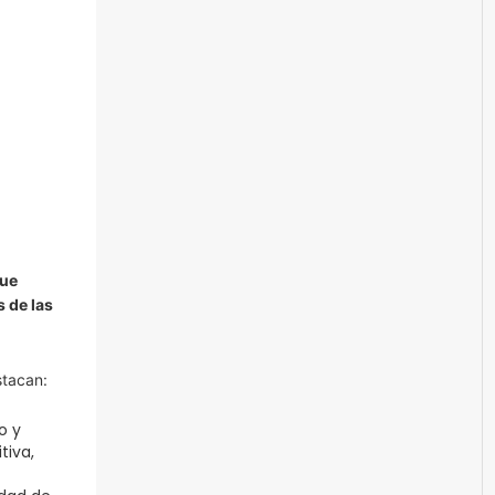
que
 de las
stacan:
o y
tiva,