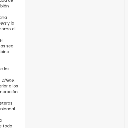
idad de
mbién
paña
ers
y la
 como el
el
mas sea
mbine
e los
s
offline
,
ior a los
eneración
eteros
mnicanal
a
e todo