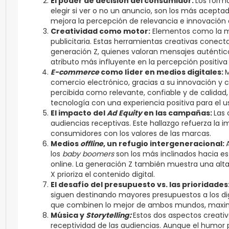
El poder de decisión del consumidor:
Los forma
elegir si ver o no un anuncio, son los más acept
mejora la percepción de relevancia e innovación 
Creatividad como motor:
Elementos como la m
publicitaria. Estas herramientas creativas cone
generación Z, quienes valoran mensajes auténtico
atributo más influyente en la percepción positiva d
E-commerce
como líder en medios digitales:
M
comercio electrónico, gracias a su innovación y c
percibida como relevante, confiable y de calidad
tecnología con una experiencia positiva para el u
El impacto del
Ad Equity
en las campañas:
Las
audiencias receptivas. Este hallazgo refuerza la i
consumidores con los valores de las marcas​.
Medios
offline
, un refugio intergeneracional:
los
baby boomers
son los más inclinados hacia es
online. La generación Z también muestra una alta
X prioriza el contenido digital​.
El desafío del presupuesto vs. las prioridades
siguen destinando mayores presupuestos a los dig
que combinen lo mejor de ambos mundos, maximi
Música y
Storytelling:
Estos dos aspectos creativ
receptividad de las audiencias. Aunque el humor