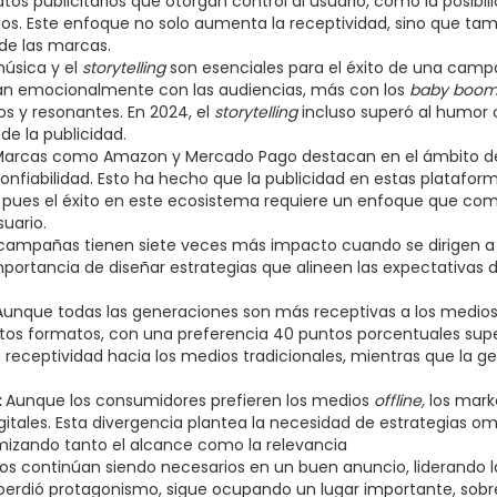
tos publicitarios que otorgan control al usuario, como la posibil
ados. Este enfoque no solo aumenta la receptividad, sino que ta
de las marcas​.
úsica y el
storytelling
son esenciales para el éxito de una cam
ctan emocionalmente con las audiencias, más con los
baby boom
s y resonantes. En 2024, el
storytelling
incluso superó al humor
e la publicidad​.
arcas como Amazon y Mercado Pago destacan en el ámbito d
onfiabilidad. Esto ha hecho que la publicidad en estas platafor
​, pues el éxito en este ecosistema requiere un enfoque que co
suario.
 campañas tienen siete veces más impacto cuando se dirigen a
mportancia de diseñar estrategias que alineen las expectativas d
Aunque todas las generaciones son más receptivas a los medio
tos formatos, con una preferencia 40 puntos porcentuales super
 receptividad hacia los medios tradicionales, mientras que la g
:
Aunque los consumidores prefieren los medios
offline,
los mark
itales. Esta divergencia plantea la necesidad de estrategias o
zando tanto el alcance como la relevancia
os continúan siendo necesarios en un buen anuncio, liderando l
 perdió protagonismo, sigue ocupando un lugar importante, sobr