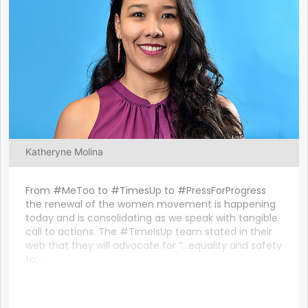
Katheryne Molina
From #MeToo to #TimesUp to #PressForProgress
the renewal of the women movement is happening
today and is consolidating as we speak with tangible
call to actions. The #TimeIsUp team stated in their
web that they will advocate for “…equality and safety
to...