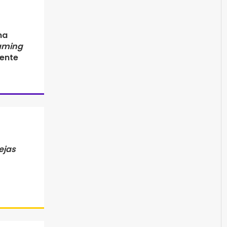
na
aming
mente
ejas