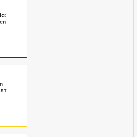
ia:
en
n
AST