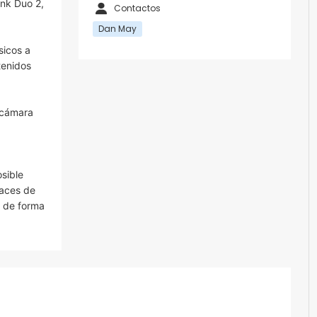
nk Duo 2,
Contactos
Dan May
sicos a
tenidos
a cámara
sible
paces de
r de forma