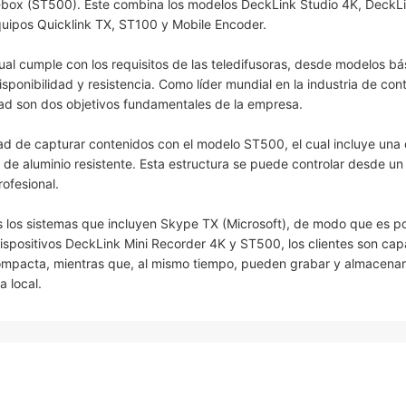
-box (ST500). Este combina los modelos DeckLink Studio 4K, DeckLi
quipos Quicklink TX, ST100 y Mobile Encoder.
cual cumple con los requisitos de las teledifusoras, desde modelos bá
ponibilidad y resistencia. Como líder mundial en la industria de con
idad son dos objetivos fundamentales de la empresa.
idad de capturar contenidos con el modelo ST500, el cual incluye un
e aluminio resistente. Esta estructura se puede controlar desde un
ofesional.
los sistemas que incluyen Skype TX (Microsoft), de modo que es po
 dispositivos DeckLink Mini Recorder 4K y ST500, los clientes son ca
d compacta, mientras que, al mismo tiempo, pueden grabar y almacena
a local.