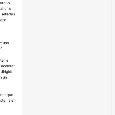
aurabh
 ahorro
 selladas
lase
se una
”.
stems
 acelerar
 dirigido
on un
ente que
Systems en