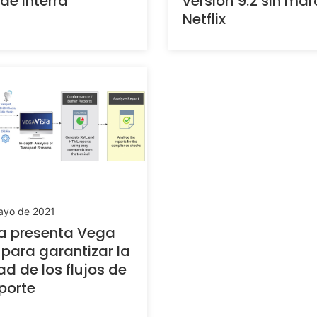
de Interra
versión 9.2 sin ma
Netflix
ayo de 2021
ra presenta Vega
 para garantizar la
ad de los flujos de
porte