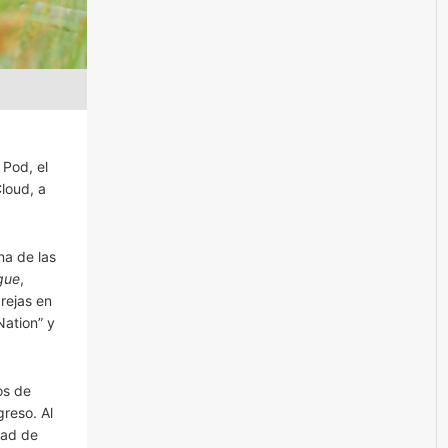
 Pod, el
loud, a
na de las
gue
,
rejas en
Nation” y
os de
reso. Al
dad de