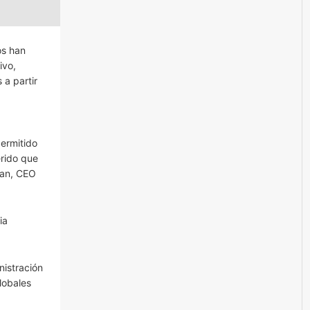
os han
ivo,
 a partir
permitido
erido que
man, CEO
ia
nistración
lobales