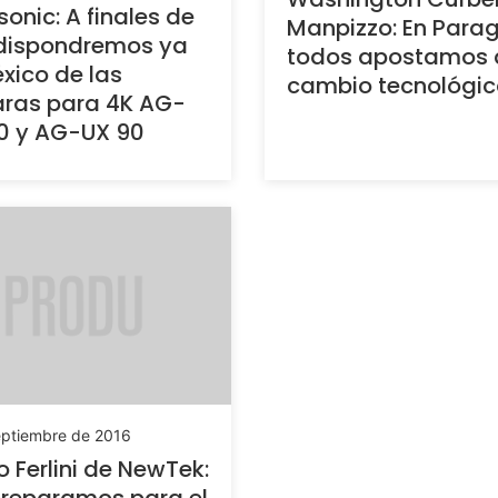
onic: A finales de
Manpizzo: En Para
dispondremos ya
todos apostamos 
xico de las
cambio tecnológic
ras para 4K AG-
0 y AG-UX 90
eptiembre de 2016
po Ferlini de NewTek:
reparamos para el