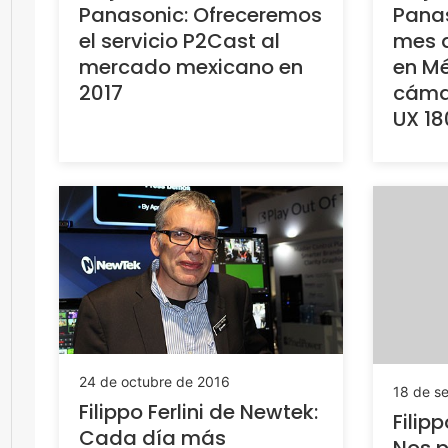
Panasonic: Ofreceremos
Panas
el servicio P2Cast al
mes 
mercado mexicano en
en Mé
2017
cáma
UX 18
24 de octubre de 2016
18 de s
Filippo Ferlini de Newtek:
Filip
Cada día más
Nos p