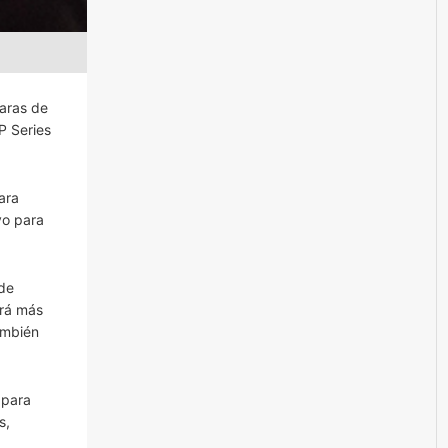
aras de
P Series
ara
vo para
 de
erá más
también
 para
s,