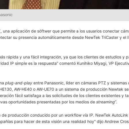
nasonic
 una aplicación de sóftwer que permite a los usuarios conectar cám
detectar su presencia automáticamente desde NewTek TriCaster y el I
ás rápida y una fácil integración, ya que los clientes de estudios y p
idad IP simple es la respuesta” comentó Kunihiko Miyagi, VP Ejecuti
ema
plug-and-play
entre Panasonic, líder en cámaras PTZ y sistemas
AW-HE130, AW-HE40 o AW-UE70 a un sistema de producción Newtek s
ración fácil satisfaga a las solicitudes de los clientes existentes y 
uevas oportunidades presentadas por los medios de
streaming
”.
e de producción conducido por un
workflow
vía IP. NewTek AutoLink
añías para hacer de esta visión una realidad hoy” dijo Andrew Cros