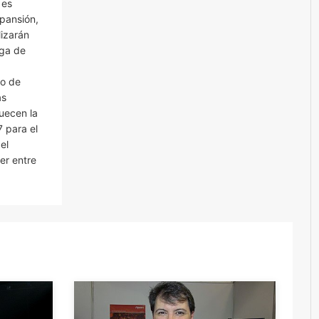
 es
pansión,
lizarán
rga de
to de
as
quecen la
 para el
el
er entre