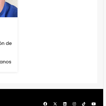
ón de
canos