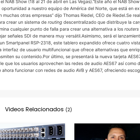
 el NAB Show (18 al 21 de abril en Las Vegas).”Este año el NAB Show
a oportunidad a nuestro equipo de América del Norte, que está en ex
on muchas otras empresas” dijo Thomas Riedel, CEO de Riedel.Se rea
ra crear un sistema de
routing
descentralizado que distribuye la ca
mina cualquier punto de falla para crear una alternativa a los
routers
ar señales SDI de manera muy versátil.Asimismo, será el lanzamien
n Smartpanel RSP-2318, este tablero expandido ofrece cuatro vist
interfaz de usuario multifuncional que ofrece alternativas que enri
smiten su contenido.Por último, se presentará la nueva tarjeta AES67
ible que los usuarios aprovechen las redes de audio AES67 así como d
de ahora funcionar con redes de audio AVB y AES67, ofreciendo escog
Videos Relacionados
(2)