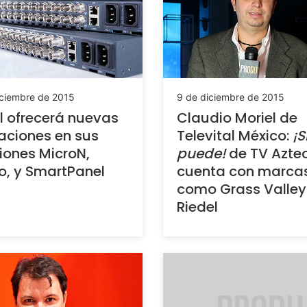
iciembre de 2015
9 de diciembre de 2015
l ofrecerá nuevas
Claudio Moriel de
aciones en sus
Televital México:
¡S
iones MicroN,
puede!
de TV Azte
, y SmartPanel
cuenta con marca
como Grass Valley
Riedel