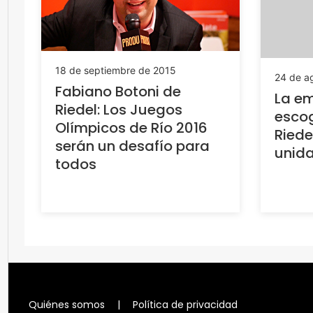
18 de septiembre de 2015
24 de a
Fabiano Botoni de
La em
Riedel: Los Juegos
escog
Olímpicos de Río 2016
Riede
serán un desafío para
unid
todos
Quiénes somos
|
Política de privacidad